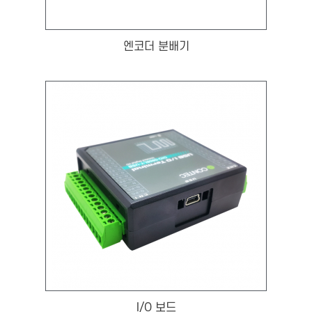
엔코더 분배기
I/O 보드