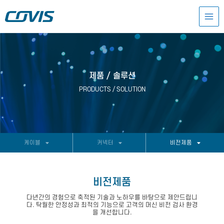
콘
MAI
텐
츠
MEN
로
건
너
뛰
기
제품 / 솔루션
PRODUCTS / SOLUTION
케이블
커넥터
비전제품
비전제품
다년간의 경험으로 축적된 기술과 노하우를 바탕으로 제안드립니
다. 탁월한 안정성과 최적의 기능으로 고객의 머신 비전 검사 환경
을 개선합니다.