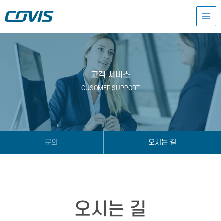
콘
MAI
텐
츠
MEN
로
건
너
뛰
기
고객 서비스​
CUSOMER SUPPORT​
문의
오시는 길
오시는 길