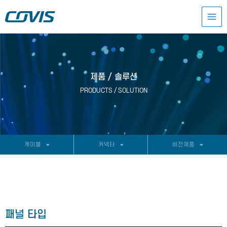
콘
MAI
텐
츠
MEN
로
건
너
뛰
기
제품 / 솔루션
PRODUCTS / SOLUTION
케이블
커넥터
비전제품
패널 타입