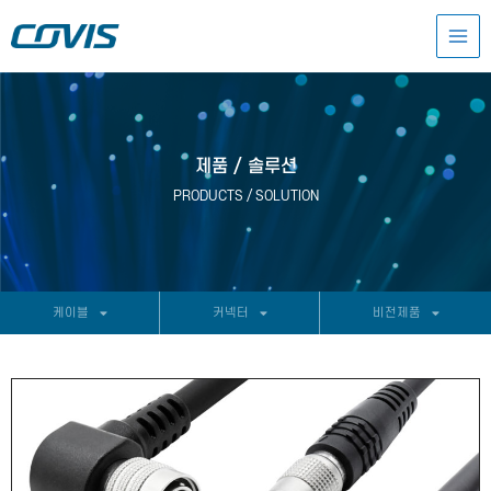
콘
MAI
텐
츠
MEN
로
건
너
뛰
기
제품 / 솔루션
PRODUCTS / SOLUTION
케이블
커넥터
비전제품