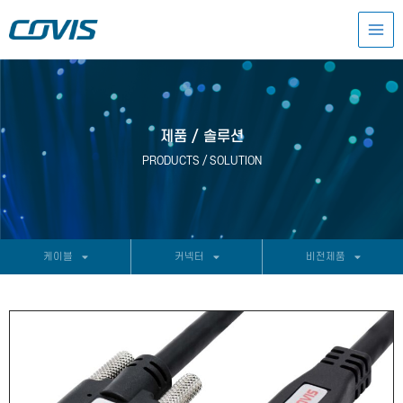
콘
MAI
텐
츠
MEN
로
건
너
뛰
기
제품 / 솔루션
PRODUCTS / SOLUTION
케이블
커넥터
비전제품